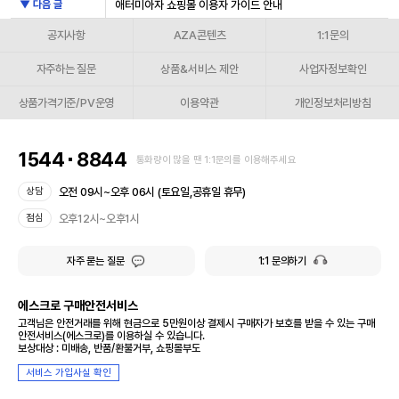
▼ 다음 글
애터미아자 쇼핑몰 이용자 가이드 안내
공지사항
AZA콘텐츠
1:1문의
자주하는 질문
상품&서비스 제안
사업자정보확인
상품가격기준/PV운영
이용약관
개인정보처리방침
1544
8844
통화량이 많을 땐 1:1문의를 이용해주세요
오전 09시~오후 06시 (토요일,공휴일 휴무)
상담
오후12시~오후1시
점심
자주 묻는 질문
1:1 문의하기
에스크로 구매안전서비스
고객님은 안전거래를 위해 현금으로 5만원이상 결제시 구매자가 보호를 받을 수 있는 구매
안전서비스(에스크로)를 이용하실 수 있습니다.
보상대상 : 미배송, 반품/환불거부, 쇼핑몰부도
서비스 가입사실 확인