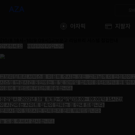
모바
아자픽
지팔자
[10/8 18시~10/9 09시]교보문고 리딩트리 시스템 점검안내
안녕하세요
?
애터미아자입니다
.
교보리딩트리 서비스를 이용해 주시는 모든
고객님께 더 안정적이
시스템 변경시간 동안에는 웹 및 모바일 접속이 중단되거나 원활하
이용에 불편드려 대단히 죄송합니다
.
점검일시
: 2022
년
10
월
8(
토
)~9
일
(
일
)18:00~ 09:00(
약
15
시간
)
이 시간에는
사이트 접속이 안되는 점 안내 드립니다
.
문의사항이 있으시면 언제든지 문의 부탁드립니다
.
늘 도움 주셔서 감사합니다
.