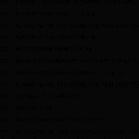
137
[10/8 18시~10/9 09시]교보문고 리딩트리 시스템 점검안내
136
[애터미아자] 아라쇼 10월 게스트 모집 공고
135
[신규회원가입 이벤트] 9월 신규회원이라면! 1만원 상당의 쿠폰팩
AZA X 하나카드 초강추(秋) 이벤트 안내
134
133
수도권 집중 호우로 인한 배송지연 안내
132
[하나카드] 미스터아빠x하나카드 캐시백 이벤트 안내(프로모션 
131
애터미아자 간편결제(아자페이)X하나카드 프로모션 안내
130
[신규회원가입 이벤트] 8월 신규회원이라면! 1만원 상당의 쿠폰팩
129
[하나카드] 친구추천 프로모션 안내
128
AZA새벽배송 오픈
127
[하나카드] 애터미 하나카드 캐시백 이벤트 안내
126
[신규회원가입 이벤트 2탄] 7/1 OPEN_신규회원이라면! 1만원