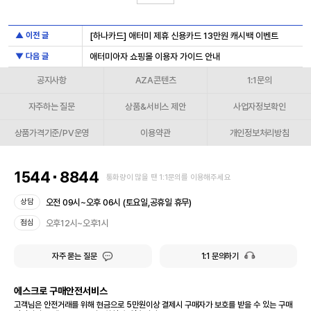
▲ 이전 글
[하나카드] 애터미 제휴 신용카드 13만원 캐시백 이벤트
▼ 다음 글
애터미아자 쇼핑몰 이용자 가이드 안내
공지사항
AZA콘텐츠
1:1문의
자주하는 질문
상품&서비스 제안
사업자정보확인
상품가격기준/PV운영
이용약관
개인정보처리방침
1544
8844
통화량이 많을 땐 1:1문의를 이용해주세요
오전 09시~오후 06시 (토요일,공휴일 휴무)
상담
오후12시~오후1시
점심
자주 묻는 질문
1:1 문의하기
에스크로 구매안전서비스
고객님은 안전거래를 위해 현금으로 5만원이상 결제시 구매자가 보호를 받을 수 있는 구매