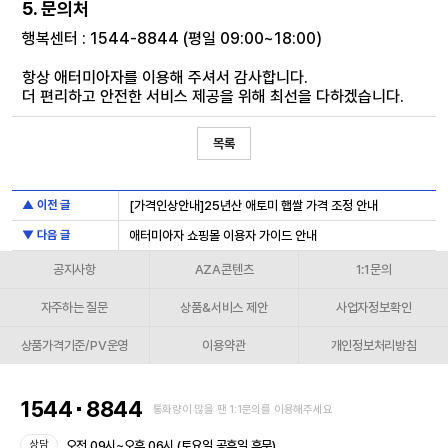
5. 문의처
행복센터 : 1544-8844 (평일 09:00~18:00)
항상 애터미아자를 이용해 주셔서 감사합니다.
더 편리하고 안전한 서비스 제공을 위해 최선을 다하겠습니다.
목록
▲ 이전 글
[가격인상안내]25년산 애토미 햅쌀 가격 조정 안내
▼ 다음 글
애터미아자 쇼핑몰 이용자 가이드 안내
공지사항
AZA콘텐츠
1:1문의
자주하는 질문
상품&서비스 제안
사업자정보확인
상품가격기준/PV운영
이용약관
개인정보처리방침
1544
8844
통화량이 많을 땐 1:1문의를 이용해주세요
오전 09시~오후 06시 (토요일,공휴일 휴무)
상담