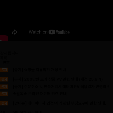
감사합니다.
목록
번호
[공지] 쇼핑몰 이용약관 개정 안내
[공지] 200만원 초과 상품 PV 관련 안내 (개정 25.6.4)
[공지] 주문취소 및 반품처리시 애터미 PV 적용일자 변경의 건
★필독★ 온라인 재판매 관련 안내
[안내문] 애터미아자 입점/계약 관련 부당요구에 관한 안내.
45
연말연휴 배송안내