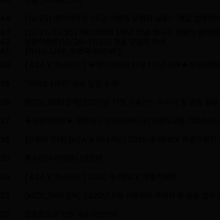
44
(12/25) 애터미아자 1주년 이벤트 당첨자 발표! - 매일 업데이
43
(12/21~12/25) 애터미아자 1주년 기념! 매시간 선물이 쏟아진
42
설문이벤트(10/26~11/30) 경품 당첨자 안내
41
[아라쇼 LIVE, 두번째 SHOW!]
40
[ AZA X 하나카드 ] ★애터미아자 탄생 1주년 축하★ 53이벤트
39
"아라쇼 LIVE" 방송 일정 소개!
38
[KICC_SMS결제] 2020년 11월 신용카드 무이자 및 슬림 할
37
★설문이벤트★ 설문하고 안마의자타자!(100%경품 기회까지!)
36
[당첨자 안내] [AZA X 하나카드] 2020 추석PICK 특별기획전
35
톡주문(주문대행) OPEN!
34
[ AZA X 하나카드 ] 2020 추석PICK 특별기획전
33
[KICC_SMS결제] 2020년 9월 신용카드 무이자 및 슬림 할부
32
집중호우로 인한 배송지연안내