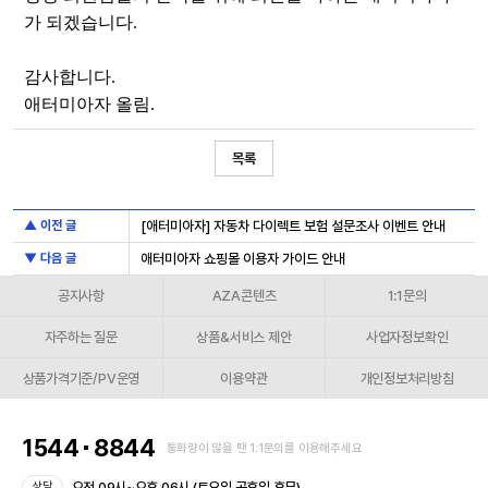
가
되겠습니다
.
감사합니다
.
애터미아자
올림
.
목록
▲ 이전 글
[애터미아자] 자동차 다이렉트 보험 설문조사 이벤트 안내
▼ 다음 글
애터미아자 쇼핑몰 이용자 가이드 안내
공지사항
AZA콘텐츠
1:1문의
자주하는 질문
상품&서비스 제안
사업자정보확인
상품가격기준/PV운영
이용약관
개인정보처리방침
1544
8844
통화량이 많을 땐 1:1문의를 이용해주세요
오전 09시~오후 06시 (토요일,공휴일 휴무)
상담