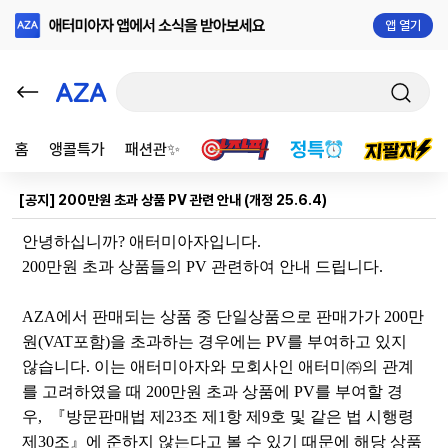
앱 열기
홈
앵콜특가
패션관✨
[공지] 200만원 초과 상품 PV 관련 안내 (개정 25.6.4)
안녕하십니까
?
애터미아자입니다
.
200만원 초과 상품들의
PV
관련하여 안내 드립니다
.
AZA
에서 판매되는 상품 중 단일상품으로 판매가가 200
만
원
(VAT
포함
)
을 초과하는 경우에는
PV
를 부여하고 있지
않습니다
.
이는
애터미아자
와
모회사인
애터미㈜의
관계
를 고려하였을 때 200
만원 초과 상품에
PV
를 부여할 경
우
, 『
방문판매법 제
23
조 제
1
항 제
9
호 및 같은 법 시행령
제
30
조
』
에 준하지 않는다고 볼 수 있기 때문에 해당 상품