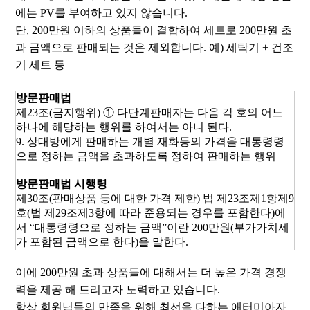
에는
PV
를 부여하고 있지 않습니다
.
단
, 200
만원 이하의 상품들이 결합하여 세트로 200
만원 초
과 금액으로 판매되는 것은 제외합니다
.
예
)
세탁기
+
건조
기 세트 등
방문판매법
제
23
조
(
금지행위
) ①
다단계판매자는 다음 각 호의 어느
하나에 해당하는 행위를 하여서는 아니
된다
.
9.
상대방에게 판매하는 개별
재화등의
가격을 대통령령
으로 정하는 금액을 초과하도록 정하여 판매하는
행위
방문판매법 시행령
제
30
조
(
판매상품 등에 대한 가격
제한
)
법
제
23
조제
1
항제
9
호
(
법
제
29
조제
3
항에 따라 준용되는 경우를
포함한다
)
에
서 “대통령령으로 정하는
금액”이란
200
만원
(
부가가치세
가 포함된 금액으로
한다
)
을
말한다
.
이에 200
만원 초과 상품들에 대해서는 더 높은 가격 경쟁
력을 제공 해 드리고자 노력하고 있습니다
.
항상 회원님들의 만족을 위해 최선을 다하는
애터미아자